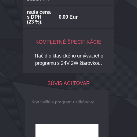
naša cena
s DPH
0,00 Eur
(23 %):
KOMPLETNÉ ŠPECIFIKÁCIE
Tlačidlo klasického umývacieho
programu s 24V 2W žiarovkou.
SÚVISIACI TOVAR
Kryt tlačidla programu silikónový