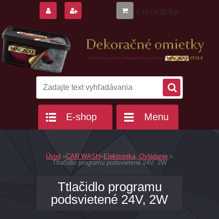
0 ks / 0,00 Eur
E-shop
Menu
Úvod
»
CAR WASH
»
Elektronika, Ovládanie
»
Ttlačidlo programu podsvietené 24V, 2W
Ttlačidlo programu
podsvietené 24V, 2W