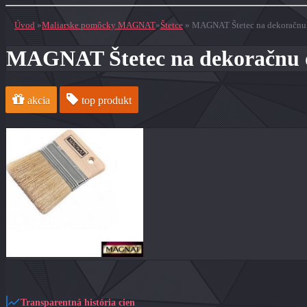
Úvod
»
Maliarske pomôcky MAGNAT
»
Štetce
»
MAGNAT Štetec na dekoračnu
MAGNAT Štetec na dekoračnu 
akcia
top produkt
Transparentná história cien