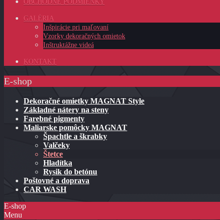
OBCHODNÉ PODMIENKY
GALÉRIA
Inšpirácie pri maľovaní
Vzorky dekoračných omietok
Inštruktážne videá
KONTAKT
E-shop
Dekoračné omietky MAGNAT Style
Základné nátery na steny
Farebné pigmenty
Maliarske pomôcky MAGNAT
Špachtle a škrabky
Valčeky
Štetce
Hladítka
Rysik do betónu
Poštovné a doprava
CAR WASH
E-shop
Menu