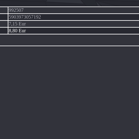
992507
5903973057192
7,15 Eur
8,80 Eur